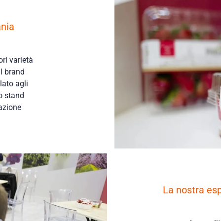
ania
ori varietà
al brand
ato agli
ro stand
azione
La nostra esp