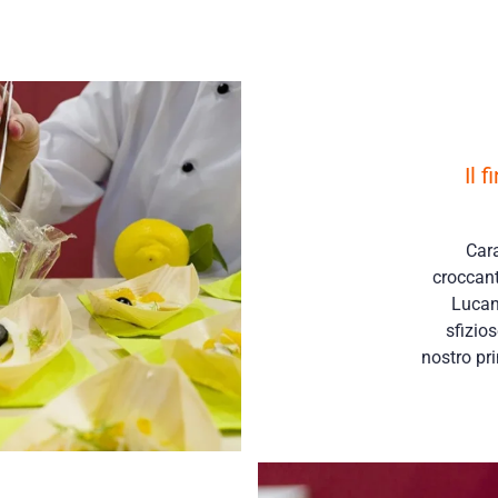
Il 
Cara
croccan
Lucan
sfizio
nostro pr